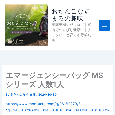
内
容
おたんこなす
を
まるの趣味
ス
家庭菜園の成長ログ｜富
キ
山でのんびり栽培中｜チ
ッ
ャッピーと育てる野菜た
プ
ち
エマージェンシーバッグ MS
シリーズ 人数1人
By
おたんこなす まる
/
2024-10-30
https://www.monotaro.com/g/06162279/?
t.q=%E3%82%A8%E3%83%9E%E3%83%BC%E3%82%B8%