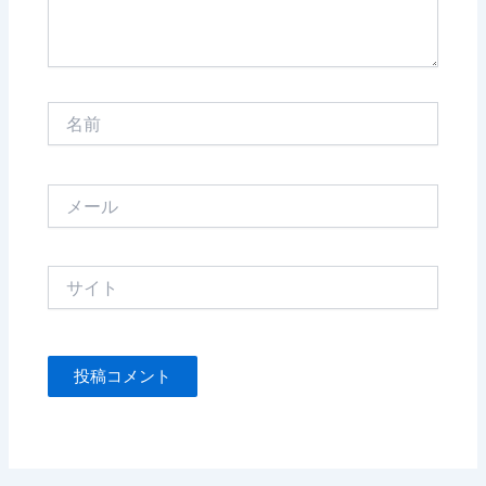
名
前
メ
ー
ル
サ
イ
ト