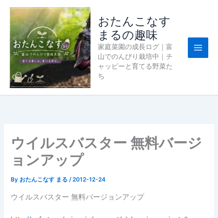
内
容
おたんこなす
を
まるの趣味
ス
家庭菜園の成長ログ｜富
キ
山でのんびり栽培中｜チ
ッ
ャッピーと育てる野菜た
プ
ち
ウイルスバスター 無料バージ
ョンアップ
By
おたんこなす まる
/
2012-12-24
ウイルスバスター 無料バージョンアップ