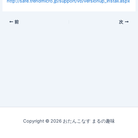
http://safe.trendmicro.jp/support/vb/versionup_install.aspx
前
次
Copyright © 2026 おたんこなす まるの趣味