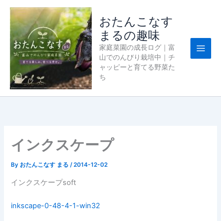
内
容
おたんこなす
を
まるの趣味
ス
家庭菜園の成長ログ｜富
キ
山でのんびり栽培中｜チ
ッ
ャッピーと育てる野菜た
プ
ち
インクスケープ
By
おたんこなす まる
/
2014-12-02
インクスケープsoft
inkscape-0-48-4-1-win32