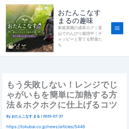
内
容
おたんこなす
を
まるの趣味
ス
家庭菜園の成長ログ｜富
キ
山でのんびり栽培中｜チ
ッ
ャッピーと育てる野菜た
プ
ち
もう失敗しない！レンジでじ
ゃがいもを簡単に加熱する方
法＆ホクホクに仕上げるコツ
By
おたんこなす まる
/
2025-07-27
https://tokubai.co.jp/news/articles/5448