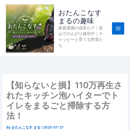
内
容
おたんこなす
を
まるの趣味
ス
家庭菜園の成長ログ｜富
キ
山でのんびり栽培中｜チ
ッ
ャッピーと育てる野菜た
プ
ち
【知らないと損】110万再生さ
れたキッチン泡ハイターでト
イレをまるごと掃除する方
法！
By
おたんこなす まる
/
2025-07-27