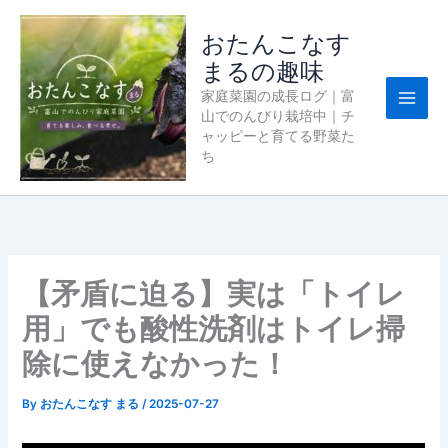
内
容
おたんこなす
を
まるの趣味
ス
家庭菜園の成長ログ｜富
キ
山でのんびり栽培中｜チ
ッ
ャッピーと育てる野菜た
プ
ち
【矛盾に迫る】実は「トイレ
用」でも酸性洗剤はトイレ掃
除に使えなかった！
By
おたんこなす まる
/
2025-07-27