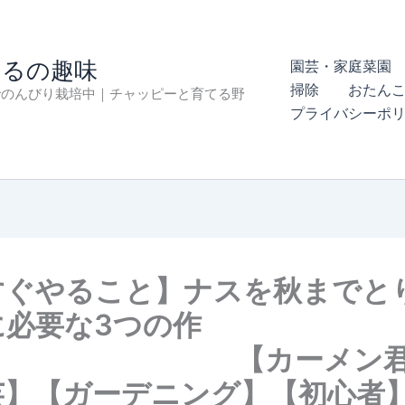
まるの趣味
園芸・家庭菜園 
掃除
おたん
でのんびり栽培中｜チャッピーと育てる野
プライバシーポ
すぐやること】ナスを秋までと
に必要な3つの作
 【カーメン君
芸】【ガーデニング】【初心者