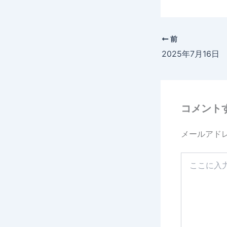
前
2025年7月16
コメント
メールアド
こ
こ
に
入
力…