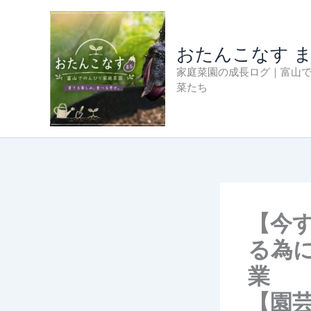
内
容
を
おたんこなす 
ス
家庭菜園の成長ログ｜富山
キ
菜たち
ッ
プ
【今
る為
業
【園