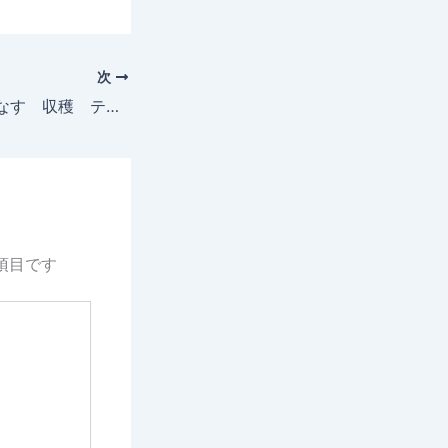
次
2025年7月17日 なす 収穫 テントウムシだまし 目撃
項目です