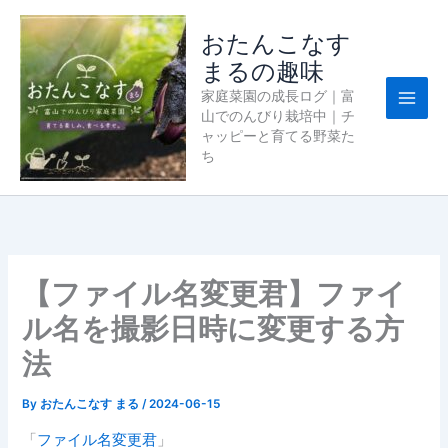
内
容
おたんこなす
を
まるの趣味
ス
家庭菜園の成長ログ｜富
キ
山でのんびり栽培中｜チ
ッ
ャッピーと育てる野菜た
プ
ち
【ファイル名変更君】ファイ
ル名を撮影日時に変更する方
法
By
おたんこなす まる
/
2024-06-15
「
ファイル名変更君
」