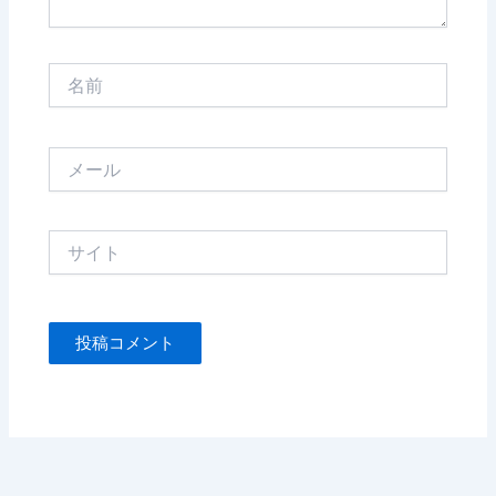
名
前
メ
ー
ル
サ
イ
ト