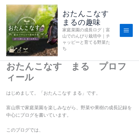
内
容
おたんこなす
を
まるの趣味
ス
家庭菜園の成長ログ｜富
キ
山でのんびり栽培中｜チ
ッ
ャッピーと育てる野菜た
プ
ち
おたんこなす まる プロフ
ィール
はじめまして。「おたんこなす まる」です。
富山県で家庭菜園を楽しみながら、野菜や果樹の成長記録を
中心にブログを書いています。
このブログでは、